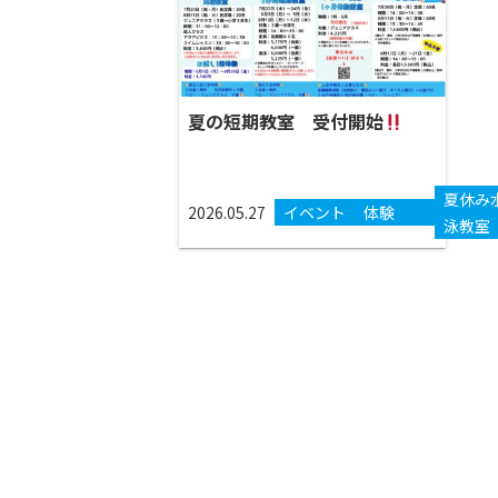
夏の短期教室 受付開始
夏休み
2026.05.27
イベント
体験
泳教室